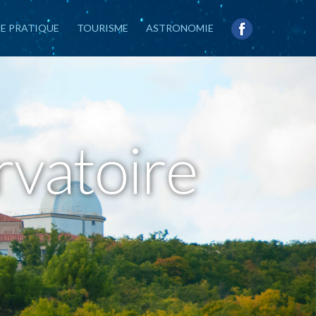
IE PRATIQUE
TOURISME
ASTRONOMIE
r
v
a
t
o
i
r
e