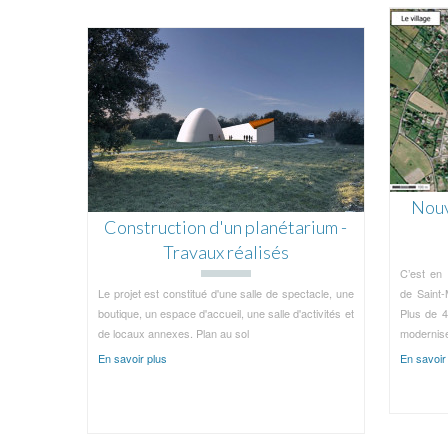
Nouv
Construction d'un planétarium -
Travaux réalisés
C’est en 
Le projet est constitué d'une salle de spectacle, une
de Saint-
boutique, un espace d'accueil, une salle d'activités et
Plus de 4
de locaux annexes. Plan au sol
modernise
En savoir plus
En savoir