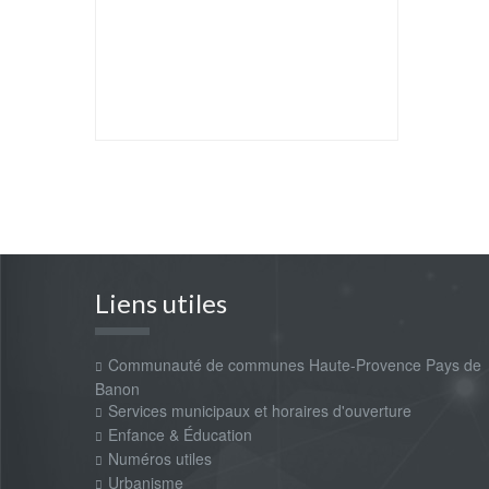
Liens utiles
Communauté de communes Haute-Provence Pays de
Banon
Services municipaux et horaires d'ouverture
Enfance & Éducation
Numéros utiles
Urbanisme