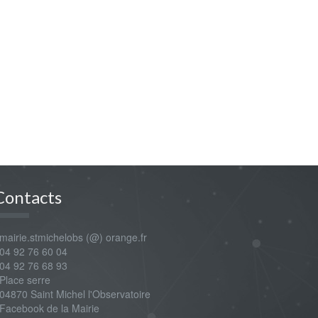
Contacts
airie.stmichelobs (@) orange.fr
4 92 76 60 04
4 92 76 68 93
lace serre
4870 Saint Michel l'Observatoire
Facebook de la Mairie