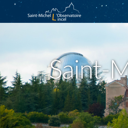
S
a
i
n
t
-