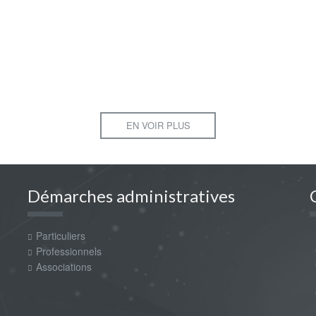
EN VOIR PLUS
Démarches administratives
Particuliers
m
0
Professionnels
0
Associations
P
0