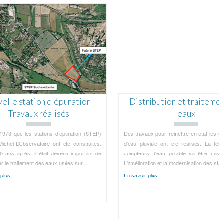
elle station d'épuration -
Distribution et traitem
Travaux réalisés
eaux
1973 que les stations d’épuration (STEP)
Des travaux pour remettre en état les
Michel-L’Observatoire ont été construites.
d'eau pluviale ont été réalisés. La té
0 ans après, il était devenu important de
compteurs d'eau potable va être mis
r le traitement des eaux usées sur
…
L'amélioration et la modernisation des st
 plus
En savoir plus