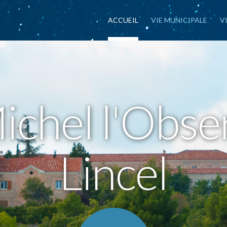
ACCUEIL
VIE MUNICIPALE
V
M
i
c
h
e
l
l
'
O
b
s
e
L
i
n
c
e
l