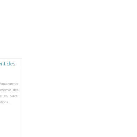
ent des
 écoulements
lérelève des
e en place.
ations
…