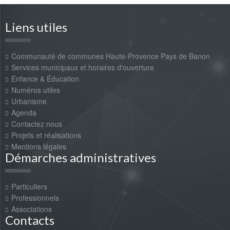
Liens utiles
Communauté de communes Haute-Provence Pays de Banon
Services municipaux et horaires d'ouverture
Enfance & Éducation
Numéros utiles
Urbanisme
Agenda
Contactez nous
Projets et réalisations
Mentions légales
Démarches administratives
Particuliers
Professionnels
Associations
Contacts