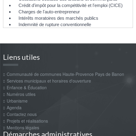
Crédit d'impôt pour la compétitivité et l'emploi (CICE)
Charges de l'auto-entrepreneur
Intérêts moratoires des marchés publics
Indemnité de rupture conventionnelle
Liens utiles
Communauté de communes Haute-Provence Pays de Banon
Services municipaux et horaires d'ouverture
Enfance & Éducation
Numéros utiles
Urbanisme
Agenda
Contactez nous
Projets et réalisations
Mentions légales
Démarches administratives