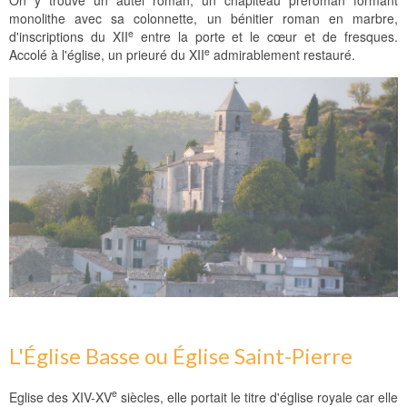
On y trouve un autel roman, un chapiteau préroman formant
monolithe avec sa colonnette, un bénitier roman en marbre,
e
d'inscriptions du XII
entre la porte et le cœur et de fresques.
e
Accolé à l'église, un prieuré du XII
admirablement restauré.
L'Église Basse ou Église Saint-Pierre
e
Eglise des XIV-XV
siècles, elle portait le titre d'église royale car elle