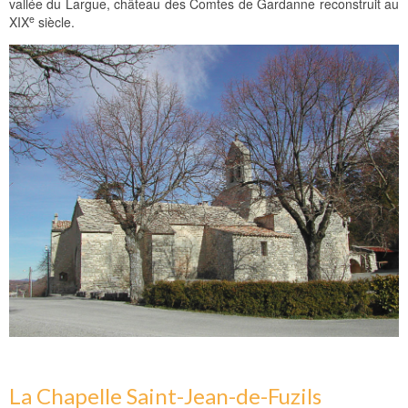
vallée du Largue, château des Comtes de Gardanne reconstruit au
e
XIX
siècle.
La Chapelle Saint-Jean-de-Fuzils