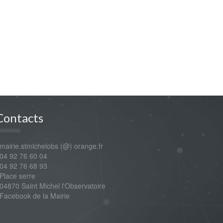
Contacts
airie.stmichelobs (@) orange.fr
4 92 76 60 04
4 92 76 68 93
lace serre
4870 Saint Michel l'Observatoire
Facebook de la Mairie