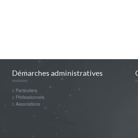
Démarches administratives
Particuliers
m
0
Professionnels
0
Associations
P
0