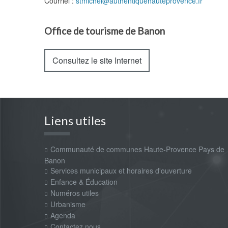
Courriel :
stmichel@authentiquehauteprovence.fr
Office de tourisme de Banon
Consultez le site Internet
Liens utiles
Communauté de communes Haute-Provence Pays de
Banon
Services municipaux et horaires d'ouverture
Enfance & Éducation
Numéros utiles
Urbanisme
Agenda
Contactez nous