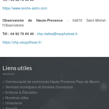
https://www.centre-astro.com
Observatoire de Haute-Provence
- 04870 Saint-Michel-
l'Observatoire
Tél : 04 92 70 65 40
-
ohp.visites@osuphyteas.fr
https://ohp.osupytheas.fr/
Liens utiles
Communauté de communes Haute-Provence Pays de Banon
Services municipaux et horaires d'ouverture
Enfance & Éducation
Numéros utiles
Urbanisme
Agenda