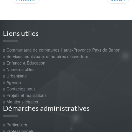
Liens utiles
Communauté de communes Haute-Provence Pays de Banon
Services municipaux et horaires d'ouverture
Enfance & Éducation
Numéros utiles
Urbanisme
Agenda
Contactez nous
Projets et réalisations
Mentions légales
Démarches administratives
Particuliers
Professionnels