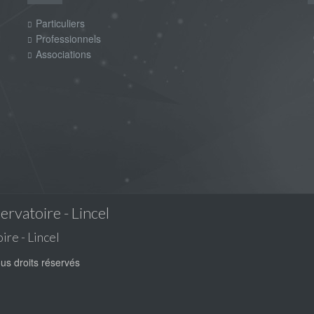
Particuliers
m
0
Professionnels
0
Associations
P
0
servatoire - Lincel
ire - Lincel
ous droits réservés