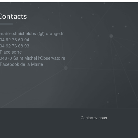
Contacts
airie.stmichelobs (@) orange.fr
4 92 76 60 04
4 92 76 68 93
lace serre
4870 Saint Michel l'Observatoire
Facebook de la Mairie
Contactez nous