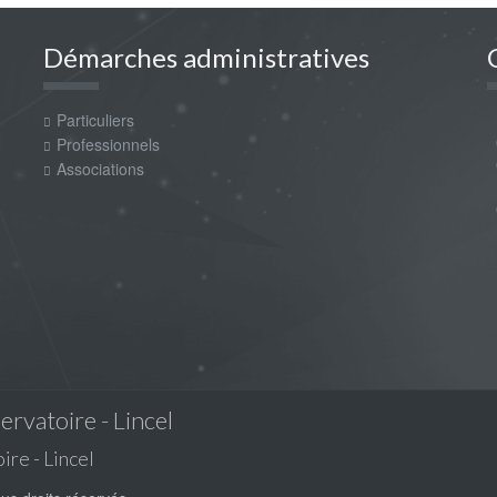
Démarches administratives
Particuliers
m
0
Professionnels
0
Associations
P
0
servatoire - Lincel
ire - Lincel