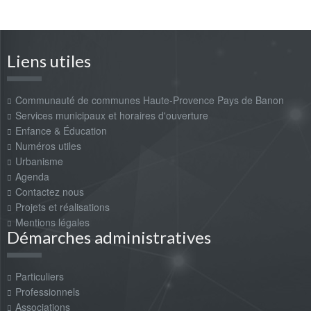
Liens utiles
Communauté de communes Haute-Provence Pays de Banon
Services municipaux et horaires d'ouverture
Enfance & Éducation
Numéros utiles
Urbanisme
Agenda
Contactez nous
Projets et réalisations
Mentions légales
Démarches administratives
Particuliers
Professionnels
Associations