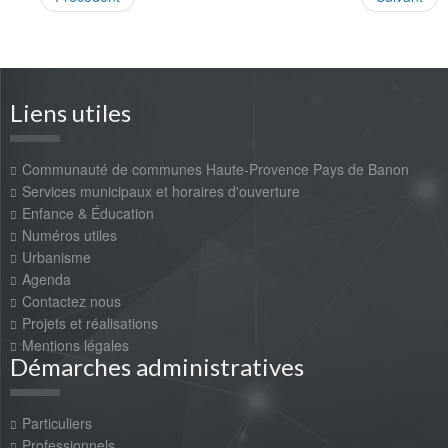
Liens utiles
Communauté de communes Haute-Provence Pays de Banon
Services municipaux et horaires d'ouverture
Enfance & Éducation
Numéros utiles
Urbanisme
Agenda
Contactez nous
Projets et réalisations
Mentions légales
Démarches administratives
Particuliers
Professionnels