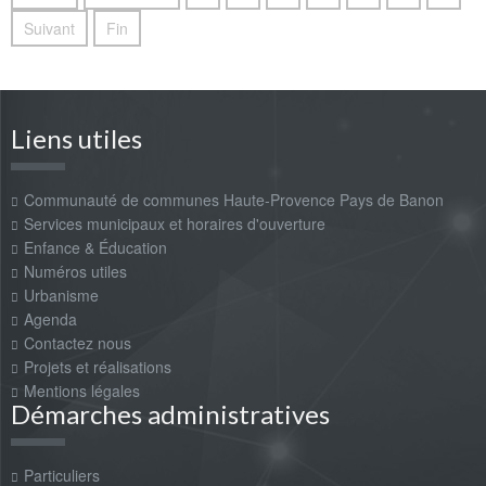
Suivant
Fin
Liens utiles
Communauté de communes Haute-Provence Pays de Banon
Services municipaux et horaires d'ouverture
Enfance & Éducation
Numéros utiles
Urbanisme
Agenda
Contactez nous
Projets et réalisations
Mentions légales
Démarches administratives
Particuliers