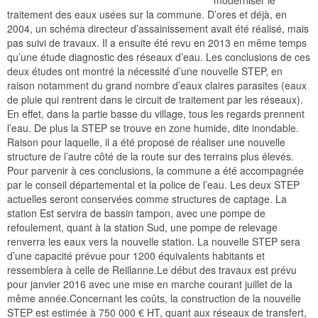
moderniser le
traitement des eaux usées sur la commune. D’ores et déjà, en
2004, un schéma directeur d’assainissement avait été réalisé, mais
pas suivi de travaux. Il a ensuite été revu en 2013 en même temps
qu’une étude diagnostic des réseaux d’eau. Les conclusions de ces
deux études ont montré la nécessité d’une nouvelle STEP, en
raison notamment du grand nombre d’eaux claires parasites (eaux
de pluie qui rentrent dans le circuit de traitement par les réseaux).
En effet, dans la partie basse du village, tous les regards prennent
l’eau. De plus la STEP se trouve en zone humide, dite inondable.
Raison pour laquelle, il a été proposé de réaliser une nouvelle
structure de l’autre côté de la route sur des terrains plus élevés.
Pour parvenir à ces conclusions, la commune a été accompagnée
par le conseil départemental et la police de l’eau. Les deux STEP
actuelles seront conservées comme structures de captage. La
station Est servira de bassin tampon, avec une pompe de
refoulement, quant à la station Sud, une pompe de relevage
renverra les eaux vers la nouvelle station. La nouvelle STEP sera
d’une capacité prévue pour 1200 équivalents habitants et
ressemblera à celle de Reillanne.Le début des travaux est prévu
pour janvier 2016 avec une mise en marche courant juillet de la
même année.Concernant les coûts, la construction de la nouvelle
STEP est estimée à 750 000 € HT, quant aux réseaux de transfert,